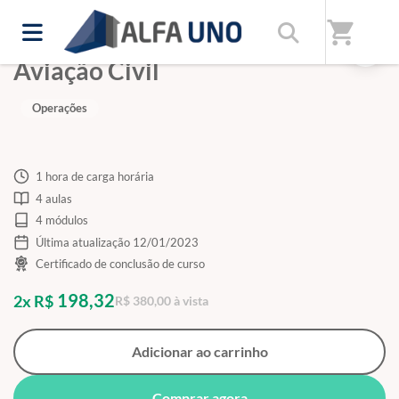
shopping_cart
O Meio Ambiente e a
Aviação Civil
Operações
1 hora de carga horária
4 aulas
4 módulos
Última atualização 12/01/2023
Certificado de conclusão de curso
198,32
2x R$
R$ 380,00 à vista
Adicionar ao carrinho
Comprar agora