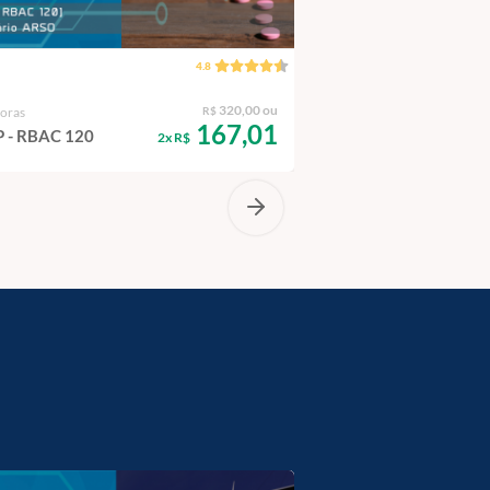
4.8
3 horas
320,00 ou
horas
R$
PBN - Ênfase em
167,01
 - RBAC 120
2x R$
Manutenção