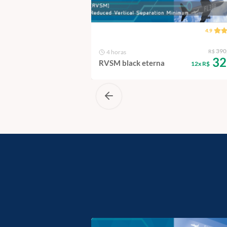
ODOS
4.9
390
4 horas
R$
32
RVSM black eterna
12x R$