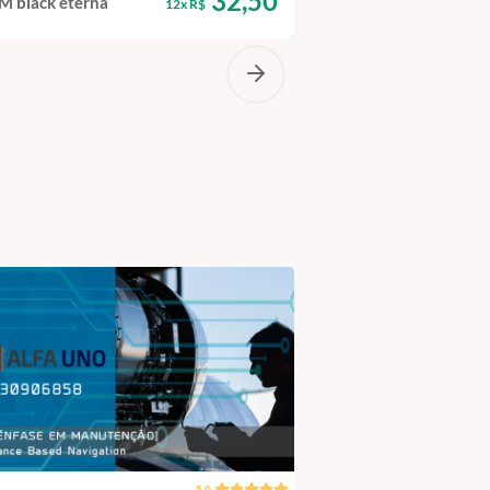
32,50
 black eterna
12x R$
C208B
5.0