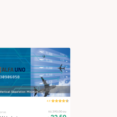
4.9
8 horas
390,00 ou
horas
R$
Ground C208 /