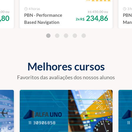
4 horas
3 
,00 ou
450,00 ou
R$
PBN - Performance
PBN 
,80
234,86
2x R$
Based Navigation
Man
Melhores cursos
Favoritos das avaliações dos nossos alunos