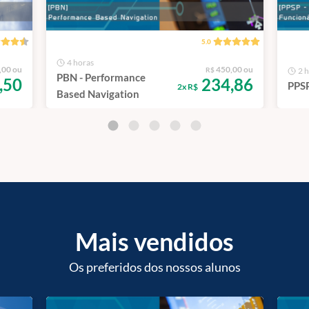
5.0
4 horas
,00 ou
450,00 ou
R$
2 
PBN - Performance
,50
234,86
PPSP
2x R$
Based Navigation
Mais vendidos
Os preferidos dos nossos alunos