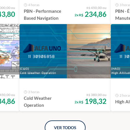
4 horas
3 hora
000,00 ou
450,00 ou
R$
PBN - Performance
PBN - 
43,80
234,86
2x R$
Based Navigation
Manut
2 horas
450,00 ou
380,00 ou
R$
2 hora
Cold Weather
4,86
198,32
High Al
2x R$
Operation
VER TODOS