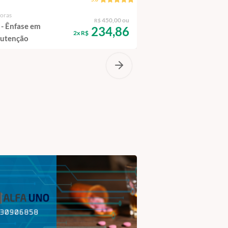
horas
4 horas
450,00 ou
R$
- Ênfase em
Introdução às Cartas
234,86
2x R$
utenção
Jeppesen