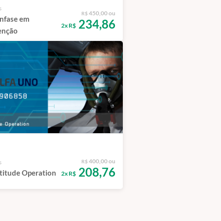
s
450,00 ou
R$
Ênfase em
234,86
2x R$
enção
400,00 ou
s
R$
208,76
titude Operation
2x R$