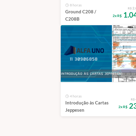
8 horas
2.
R$
Ground C208 /
1.0
2x R$
C208B
4 horas
R$
Introdução às Cartas
23
2x R$
Jeppesen