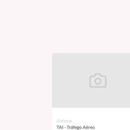
ODOS
4 horas
TAI - Tráfego Aéreo