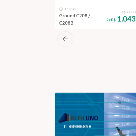
8 horas
2.000
R$
Ground C208 /
1.043
2x R$
C208B