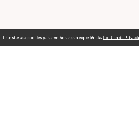
Este site usa cookies para melhorar sua experiência.
Política de Privac
Atendimento
Páginas
De Seg. a Sex. das 9h00 as 17h00
Política de
+551123913669
Fale Conosco
CNPJ: 05.917.985/0001-38