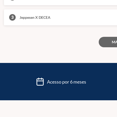
3
Jeppesen X DECEA
MA
Acesso por 6 meses